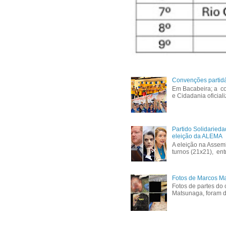
Convenções partid
Em Bacabeira; a co
e Cidadania oficial
Partido Solidaried
eleição da ALEMA
A eleição na Assem
turnos (21x21), ent
Fotos de Marcos Ma
Fotos de partes do 
Matsunaga, foram di