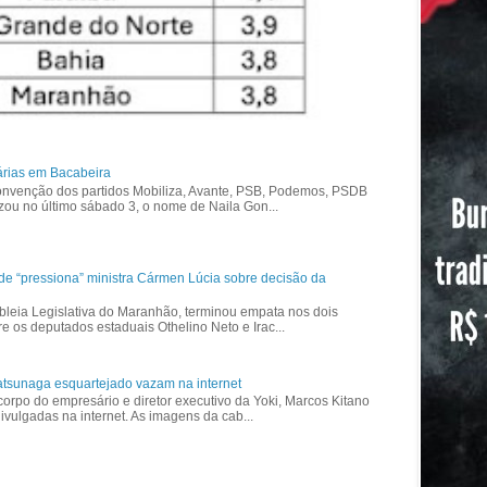
árias em Bacabeira
nvenção dos partidos Mobiliza, Avante, PSB, Podemos, PSDB
izou no último sábado 3, o nome de Naila Gon...
ade “pressiona” ministra Cármen Lúcia sobre decisão da
bleia Legislativa do Maranhão, terminou empata nos dois
re os deputados estaduais Othelino Neto e Irac...
tsunaga esquartejado vazam na internet
corpo do empresário e diretor executivo da Yoki, Marcos Kitano
vulgadas na internet. As imagens da cab...