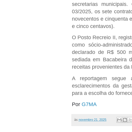
secretarias municipais
03/2025, os sete contra
novecentos e cinquenta e 
e cinco centavos).
O Posto Recreio II, regi
como sócio-administrad
declarado de R$ 500 m
sediada em Bacabeira 
receitas provenientes da 
A reportagem segue
esclarecimentos da gestã
para a escolha do fornec
Por
G7MA
às
novembro 21, 2025