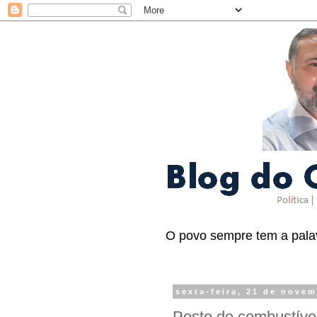
O povo sempre tem a palav
sexta-feira, 21 de nove
Posto de combustíve