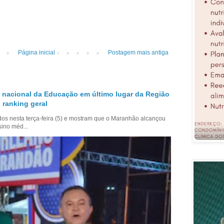
Página inicial
Postagem mais antiga
 nacional da Educação em último lugar da Região
 ranking geral
dos nesta terça-feira (5) e mostram que o Maranhão alcançou
sino méd...