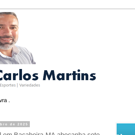
ra .
mbro de 2025
l em Bacabeira-MA abocanha sete