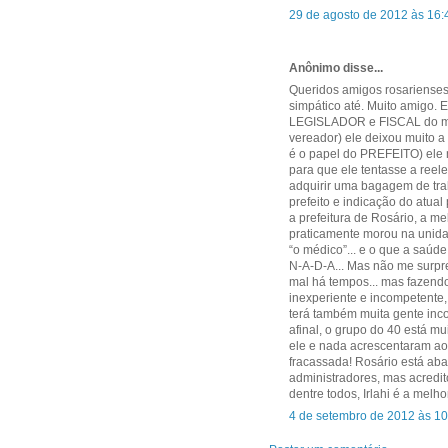
29 de agosto de 2012 às 16:
Anônimo disse...
Queridos amigos rosarienses
simpático até. Muito amigo. 
LEGISLADOR e FISCAL do mun
vereador) ele deixou muito
é o papel do PREFEITO) ele 
para que ele tentasse a reele
adquirir uma bagagem de trab
prefeito e indicação do atual
a prefeitura de Rosário, a me
praticamente morou na unida
“o médico”... e o que a saúd
N-A-D-A... Mas não me surpr
mal há tempos... mas fazend
inexperiente e incompetente,
terá também muita gente inco
afinal, o grupo do 40 está m
ele e nada acrescentaram ao
fracassada! Rosário está ab
administradores, mas acredit
dentre todos, Irlahi é a melh
4 de setembro de 2012 às 10