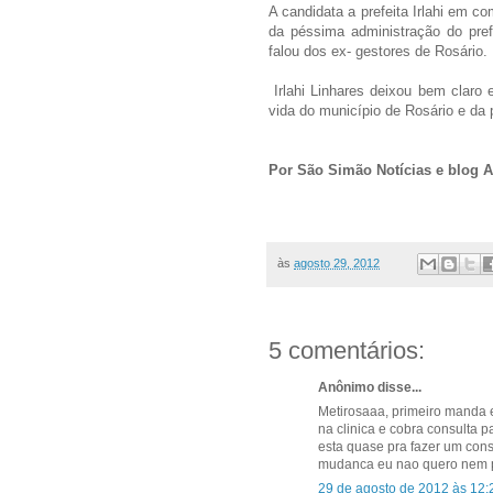
A candidata a prefeita Irlahi em co
da péssima administração do pre
falou dos ex- gestores de Rosário.
Irlahi Linhares deixou bem claro
vida do município de Rosário e da
Por São Simão Notícias e blog 
às
agosto 29, 2012
5 comentários:
Anônimo disse...
Metirosaaa, primeiro manda 
na clinica e cobra consulta 
esta quase pra fazer um cons
mudanca eu nao quero nem pr
29 de agosto de 2012 às 12: