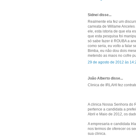
Sidnei disse...
Realmente ela fez um discur
carreata de Willame Anceles 
ele, esta istoria de que el
que esta pesquisa foi manip
só sabe fazer é ROUBA a ane
como seria, eu volto a falar s
Bimba, eu não dou dois mese
metendo as maos no cofre 
29 de agosto de 2012 às 14:
João Alberto disse...
Clinica de IRLAHI fez contra
A clinica Nossa Senhora do R
pertence a candidata a prefei
Abril e Maio de 2012, os dad
A empresaria e candidata Ir
nos termos de oferecer os s
sua clinica.