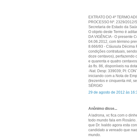
EXTRATO DO 4º TERMO ADIT
PROCESSO Nº. 2329/2012/SE
Secretaria de Estado da Saú
O objeto deste Termo é adita
DA VIGÊNCIA - O presente Con
04.06.2012, com término previ
8.666/93 - Cláusula Décima 
condições contratuais, sendo
doze centavos), perfazendo o 
e quarenta e quatro centavos
ás fls. 86, disponíveis na d
-Nat. Desp: 339039; PI: 
iniciando com a Nota de Emp
(trezentos e cinquenta mil, s
SÉRGIO
29 de agosto de 2012 às 16:
Anônimo disse...
A ladrona, vc fica com o din
todo mundo fala em Rosário. 
que Dr. Ivaldo agora esta co
candidato a vereado que nao 
mundo.