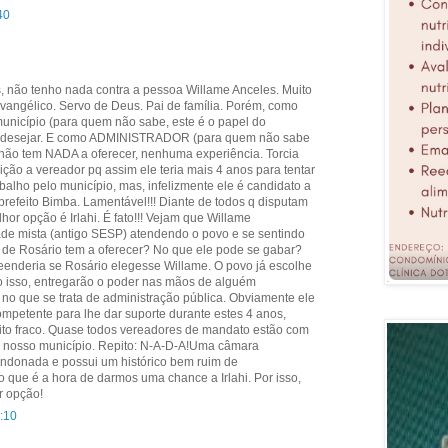
40
, não tenho nada contra a pessoa Willame Anceles. Muito
Evangélico. Servo de Deus. Pai de família. Porém, como
icípio (para quem não sabe, este é o papel do
 a desejar. E como ADMINISTRADOR (para quem não sabe
não tem NADA a oferecer, nenhuma experiência. Torcia
ição a vereador pq assim ele teria mais 4 anos para tentar
alho pelo município, mas, infelizmente ele é candidato a
 prefeito Bimba. Lamentável!!! Diante de todos q disputam
lhor opção é Irlahi. É fato!!! Vejam que Willame
de mista (antigo SESP) atendendo o povo e se sentindo
e de Rosário tem a oferecer? No que ele pode se gabar?
eenderia se Rosário elegesse Willame. O povo já escolhe
o isso, entregarão o poder nas mãos de alguém
 no que se trata de administração pública. Obviamente ele
mpetente para lhe dar suporte durante estes 4 anos,
uito fraco. Quase todos vereadores de mandato estão com
 nosso município. Repito: N-A-D-A!Uma câmara
andonada e possui um histórico bem ruim de
o que é a hora de darmos uma chance a Irlahi. Por isso,
or opção!
:10