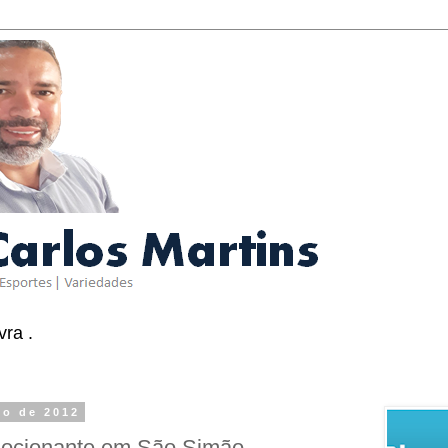
ra .
to de 2012
emocionante em São Simão