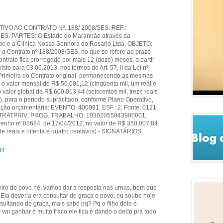
IVO AO CONTRATO Nº. 188/ 2008/SES. REF.:
S. PARTES: O Estado do Maranhão através da
de e a Clinica Nossa Senhora do Rosário Ltda. OBJETO:
r o Contrato nº 188/2008/SES, no que se refere ao prazo -
trato fica prorrogado por mais 12 (doze) meses, a partir
sto para 03.06.2013, nos termos do Art. 57, II da Lei nº
Primeira do Contrato original, permanecendo as mesmas
 o valor mensal de R$ 50.001,12 (cinqüenta mil, um real e
valor global de R$ 600.013,44 (seiscentos mil, treze reais
), para o período supracitado, conforme Plano Operativo,
otação orçamentária: EVENTO: 400091; ESF.: 2; Fonte: 0121
CONTRATPRIV; PROG. TRABALHO: 10302055943980001;
enho nº 02684, de 17/04/2012, no valor de R$ 350.007,84
ete reais e oitenta e quatro centavos) - SIGNATÁRIOS:
34
heiro do povo né, vamos dar a resposta nas urnas, bem que
Ela deveria era consultar de graça o povo, eu soube hoje
nsultando de graça, mais sabe pq? Pq o filho dele é
vai ganhar é muito fraco ele fica é dando o dedo pra todo