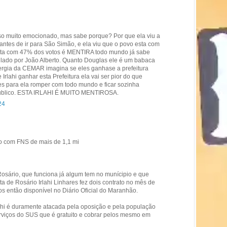
so muito emocionado, mas sabe porque? Por que ela viu a
antes de ir para São Simão, e ela viu que o povo esta com
a esta com 47% dos votos é MENTIRA todo mundo já sabe
ulado por João Alberto. Quanto Douglas ele é um babaca
rgia da CEMAR imagina se eles ganhase a prefeitura
e Irlahi ganhar esta Prefeitura ela vai ser pior do que
s para ela romper com todo mundo e ficar sozinha
publico. ESTA IRLAHI É MUITO MENTIROSA.
24
to com FNS de mais de 1,1 mi
osário, que funciona já algum tem no munícipio e que
ta de Rosário Irlahi Linhares fez dois contrato no mês de
os então disponível no Diário Oficial do Maranhão.
lahi é duramente atacada pela oposição e pela população
erviços do SUS que é gratuito e cobrar pelos mesmo em