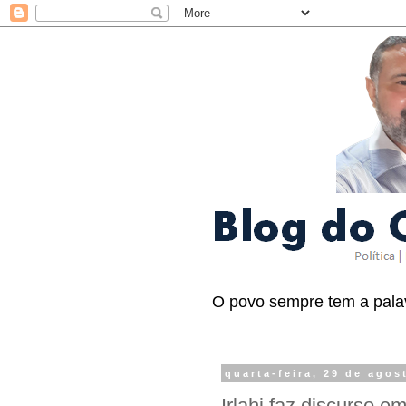
O povo sempre tem a palav
quarta-feira, 29 de agos
Irlahi faz discurso 