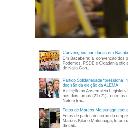
Convenções partidárias em Bacabe
Em Bacabeira; a convenção dos pa
Podemos, PSDB e Cidadania oficia
de Naila Gon...
Partido Solidariedade “pressiona” 
decisão da eleição da ALEMA
A eleição na Assembleia Legislati
nos dois turnos (21x21), entre os 
Neto e Irac...
Fotos de Marcos Matsunaga esquar
Fotos de partes do corpo do empres
Marcos Kitano Matsunaga, foram di
da cab...