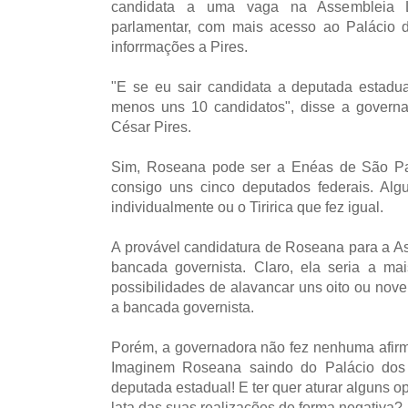
candidata a uma vaga na Assembleia Le
parlamentar, com mais
acesso ao Palácio 
inforrmações a Pires.
"E se eu sair candidata a deputada estadu
menos uns 10 candidatos", disse a govern
César Pires.
Sim, Roseana pode ser a Enéas de São Pau
consigo uns cinco deputados federais. Al
individualmente ou o Tiririca que fez igual.
A provável candidatura de Roseana para a A
bancada governista. Claro, ela seria a m
possibilidades de alavancar uns oito ou nove
a bancada governista.
Porém, a governadora não fez nenhuma afir
Imaginem Roseana saindo do Palácio dos 
deputada estadual! E ter quer aturar alguns o
lata das suas realizações de forma negativa?