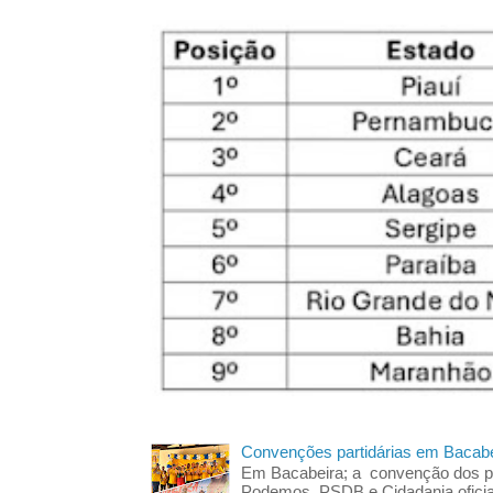
Convenções partidárias em Bacabe
Em Bacabeira; a convenção dos pa
Podemos, PSDB e Cidadania oficia