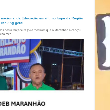
 nacional da Educação em último lugar da Região
 ranking geral
dos nesta terça-feira (5) e mostram que o Maranhão alcançou
sino méd...