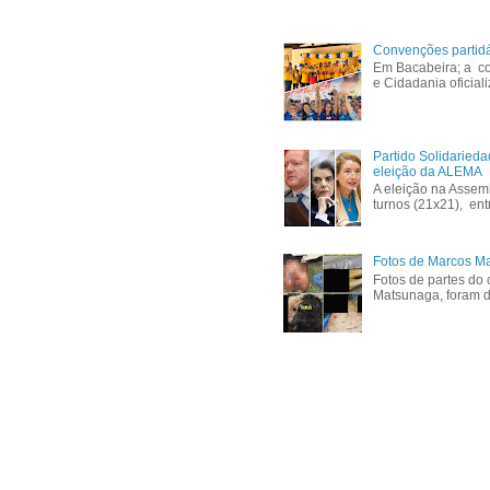
Convenções partid
Em Bacabeira; a co
e Cidadania oficial
Partido Solidaried
eleição da ALEMA
A eleição na Assem
turnos (21x21), ent
Fotos de Marcos Ma
Fotos de partes do 
Matsunaga, foram di