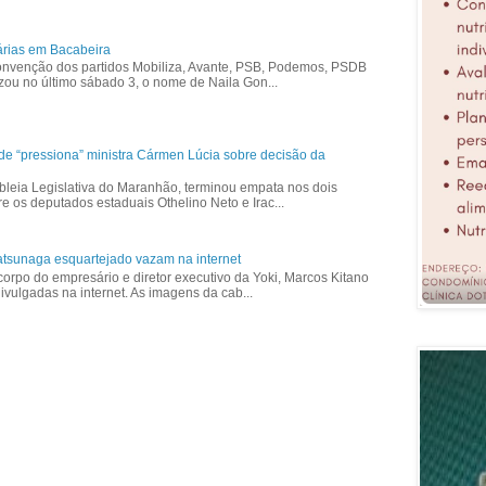
árias em Bacabeira
nvenção dos partidos Mobiliza, Avante, PSB, Podemos, PSDB
izou no último sábado 3, o nome de Naila Gon...
ade “pressiona” ministra Cármen Lúcia sobre decisão da
bleia Legislativa do Maranhão, terminou empata nos dois
re os deputados estaduais Othelino Neto e Irac...
tsunaga esquartejado vazam na internet
corpo do empresário e diretor executivo da Yoki, Marcos Kitano
vulgadas na internet. As imagens da cab...