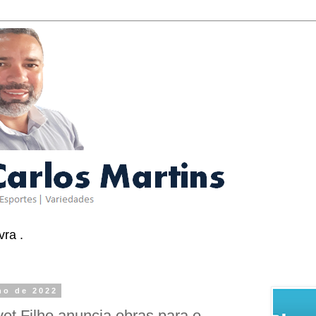
ra .
ho de 2022
 Filho anuncia obras para o