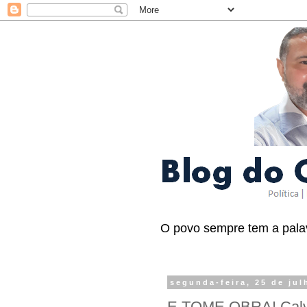
O povo sempre tem a palav
segunda-feira, 25 de jul
E TOME OBRA! Calvet