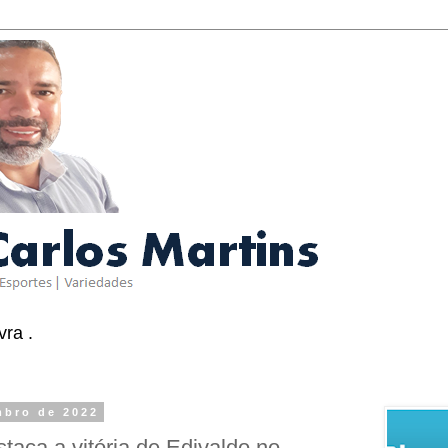
ra .
mbro de 2022
aca a vitória de Edivaldo no