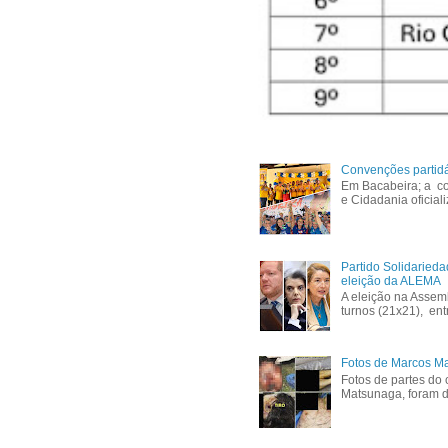
Convenções partid
Em Bacabeira; a co
e Cidadania oficial
Partido Solidaried
eleição da ALEMA
A eleição na Assem
turnos (21x21), ent
Fotos de Marcos Ma
Fotos de partes do 
Matsunaga, foram di