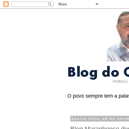
O povo sempre tem a palav
quarta-feira, 28 de sete
Blog Maranhense dest