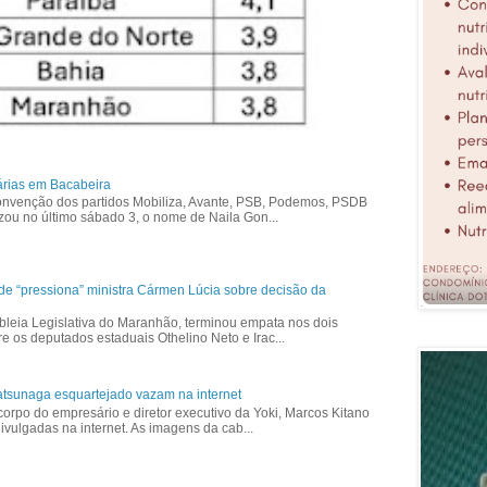
árias em Bacabeira
nvenção dos partidos Mobiliza, Avante, PSB, Podemos, PSDB
izou no último sábado 3, o nome de Naila Gon...
ade “pressiona” ministra Cármen Lúcia sobre decisão da
bleia Legislativa do Maranhão, terminou empata nos dois
re os deputados estaduais Othelino Neto e Irac...
tsunaga esquartejado vazam na internet
corpo do empresário e diretor executivo da Yoki, Marcos Kitano
vulgadas na internet. As imagens da cab...