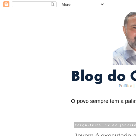
O povo sempre tem a palav
terça-feira, 17 de janeir
Jovem é executado a 