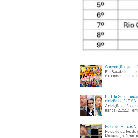
Convenções partid
Em Bacabeira; a co
e Cidadania oficial
Partido Solidaried
eleição da ALEMA
A eleição na Assem
turnos (21x21), ent
Fotos de Marcos Ma
Fotos de partes do 
Matsunaga, foram di