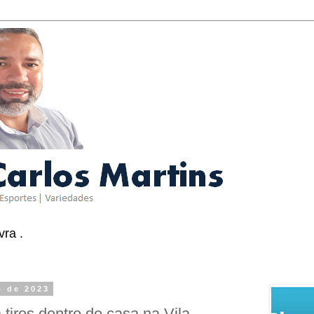
ra .
o de 2023
tiros dentro de casa na Vila