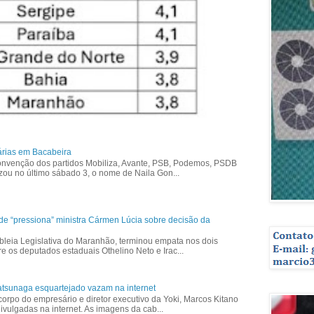
árias em Bacabeira
nvenção dos partidos Mobiliza, Avante, PSB, Podemos, PSDB
izou no último sábado 3, o nome de Naila Gon...
ade “pressiona” ministra Cármen Lúcia sobre decisão da
bleia Legislativa do Maranhão, terminou empata nos dois
re os deputados estaduais Othelino Neto e Irac...
tsunaga esquartejado vazam na internet
corpo do empresário e diretor executivo da Yoki, Marcos Kitano
vulgadas na internet. As imagens da cab...