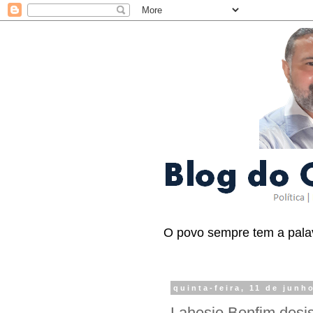
O povo sempre tem a palav
quinta-feira, 11 de junh
Lahesio Bonfim desis