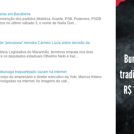
árias em Bacabeira
nvenção dos partidos Mobiliza, Avante, PSB, Podemos, PSDB
izou no último sábado 3, o nome de Naila Gon...
ade “pressiona” ministra Cármen Lúcia sobre decisão da
bleia Legislativa do Maranhão, terminou empata nos dois
re os deputados estaduais Othelino Neto e Irac...
tsunaga esquartejado vazam na internet
corpo do empresário e diretor executivo da Yoki, Marcos Kitano
vulgadas na internet. As imagens da cab...