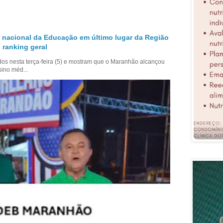
 nacional da Educação em último lugar da Região
 ranking geral
dos nesta terça-feira (5) e mostram que o Maranhão alcançou
sino méd...