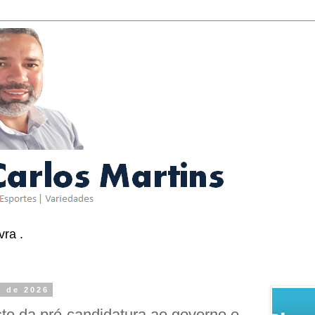
ra .
o de 2026
te da pré-candidatura ao governo e