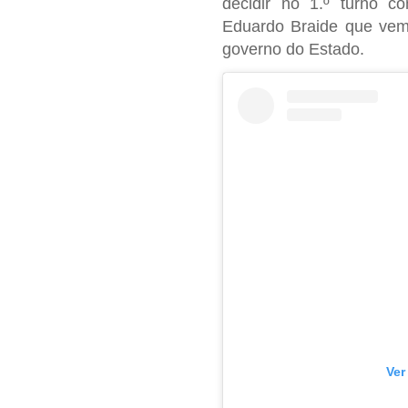
decidir no 1.º turno c
Eduardo Braide que vem 
governo do Estado.
Ver