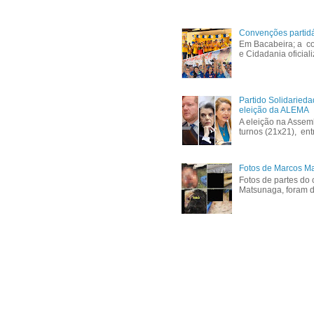
Convenções partid
Em Bacabeira; a co
e Cidadania oficial
Partido Solidaried
eleição da ALEMA
A eleição na Assem
turnos (21x21), ent
Fotos de Marcos Ma
Fotos de partes do 
Matsunaga, foram di