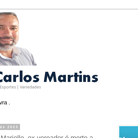
ra .
 de 2023
arielle, ex-vereador é morto a