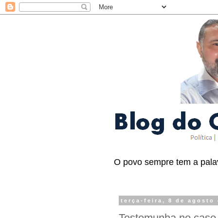
O povo sempre tem a palav
terça-feira, 8 de agosto
Testemunha no caso M