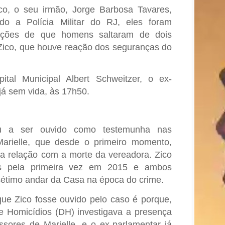
co, o seu irmão, Jorge Barbosa Tavares,
o a Polícia Militar do RJ, eles foram
ações de que homens saltaram de dois
 Zico, que houve reação dos seguranças do
al Municipal Albert Schweitzer, o ex-
já sem vida, às 17h50.
u a ser ouvido como testemunha nas
Marielle, que desde o primeiro momento,
a relação com a morte da vereadora. Zico
tos pela primeira vez em 2015 e ambos
étimo andar da Casa na época do crime.
que Zico fosse ouvido pelo caso é porque,
e Homicídios (DH) investigava a presença
ssores de Marielle, e o ex-parlamentar já