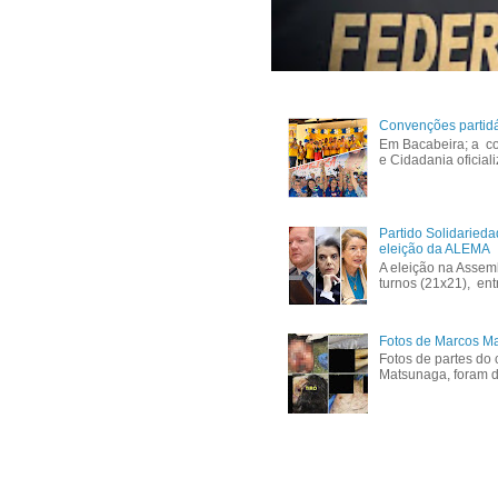
Convenções partid
Em Bacabeira; a co
e Cidadania oficial
Partido Solidaried
eleição da ALEMA
A eleição na Assem
turnos (21x21), ent
Fotos de Marcos Ma
Fotos de partes do 
Matsunaga, foram di