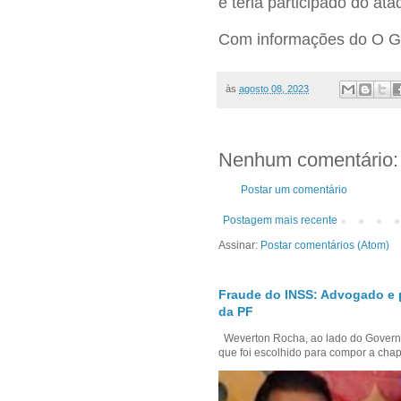
e teria participado do ata
Com informações do O
às
agosto 08, 2023
Nenhum comentário:
Postar um comentário
Postagem mais recente
Assinar:
Postar comentários (Atom)
Fraude do INSS: Advogado e 
da PF
Weverton Rocha, ao lado do Govern
que foi escolhido para compor a chap