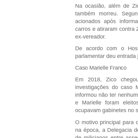
Na ocasião, além de Zi
também morreu. Segund
acionados após inform
carros e atiraram contra
ex-vereador.
De acordo com o Hospit
parlamentar deu entrada 
Caso Marielle Franco
Em 2018, Zico chego
investigações do caso 
informou não ter nenhum
e Marielle foram elei
ocupavam gabinetes no s
O motivo principal para 
na época, a Delegacia d
de milicianos entre asse