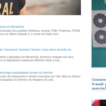
árias em Bacabeira
nvenção dos partidos Mobiliza, Avante, PSB, Podemos, PSDB
izou no último sábado 3, o nome de Naila Gon...
ade “pressiona” ministra Cármen Lúcia sobre decisão da
bleia Legislativa do Maranhão, terminou empata nos dois
re os deputados estaduais Othelino Neto e Irac...
tsunaga esquartejado vazam na internet
corpo do empresário e diretor executivo da Yoki, Marcos Kitano
vulgadas na internet. As imagens da cab...