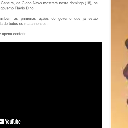
o Gabeira, da Globo News mostrará neste domingo (18), os
 governo Flávio Dino.
 também as primeiras ações do governo que já estão
ida de todos os maranhenses.
e apena conferir!