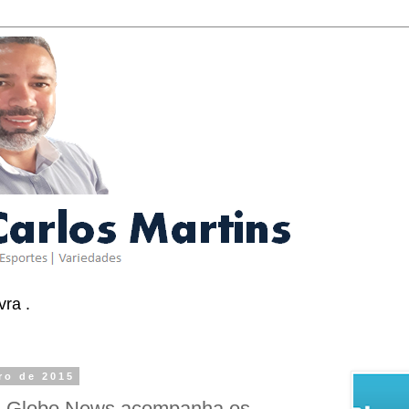
ra .
iro de 2015
a Globo News acompanha os