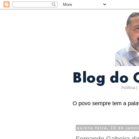
O povo sempre tem a palav
quinta-feira, 15 de jane
Fernando Gabeira d