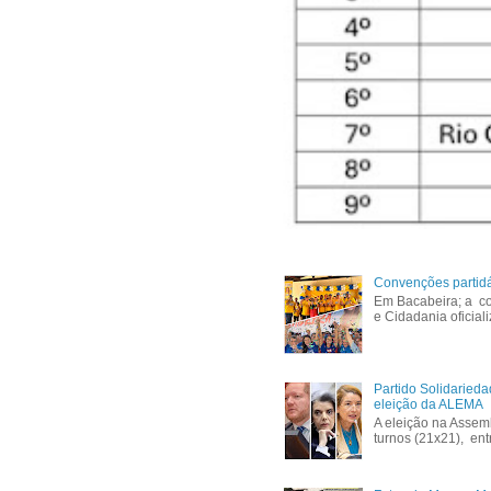
Convenções partid
Em Bacabeira; a co
e Cidadania oficial
Partido Solidaried
eleição da ALEMA
A eleição na Assem
turnos (21x21), ent