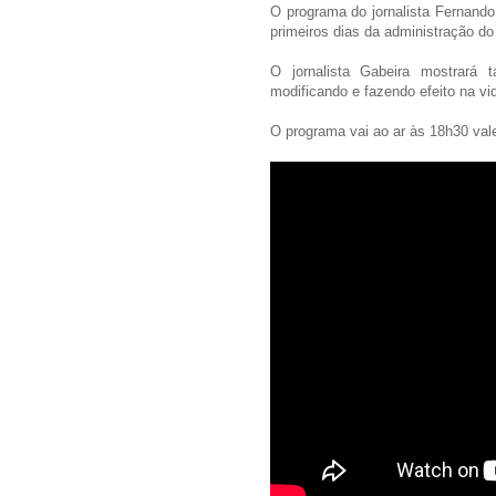
O programa do jornalista Fernand
primeiros dias da administração do
O jornalista Gabeira mostrará
modificando e fazendo efeito na v
O programa vai ao ar às 18h30 val