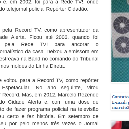
 e, em 2002, foi para a Rede TV!, onde
 telejornal policial Repórter Cidadão.
o pela Record TV, como apresentador da
ade Alerta. Ficou até 2006, quando foi
te pela Rede TV! para ancorar o
ornalístico da casa. Deixou a emissora em
 estreava na Band no comando do Tribunal
mos moldes do Linha Direta.
 voltou para a Record TV, como repórter
Espetacular. No ano seguinte, virou
r Record. Mas, em 2012, Marcelo Rezende
do Cidade Alerta e, com uma dose de
to de fazer programa policial na televisão
deu certo e fez história. Em setembro de
ceu por pelo menos três vezes o Jornal