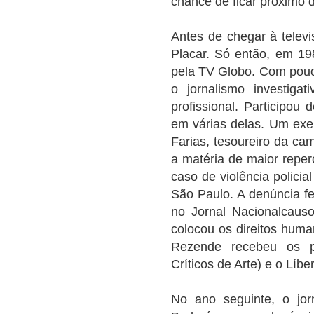
chance de ficar próximo 
Antes de chegar à televis
Placar. Só então, em 198
pela TV Globo. Com pouc
o jornalismo investiga
profissional. Participou 
em várias delas. Um exe
Farias, tesoureiro da c
a matéria de maior reper
caso de violência polici
São Paulo. A denúncia f
no Jornal Nacionalcaus
colocou os direitos huma
Rezende recebeu os p
Críticos de Arte) e o Líb
No ano seguinte, o jor