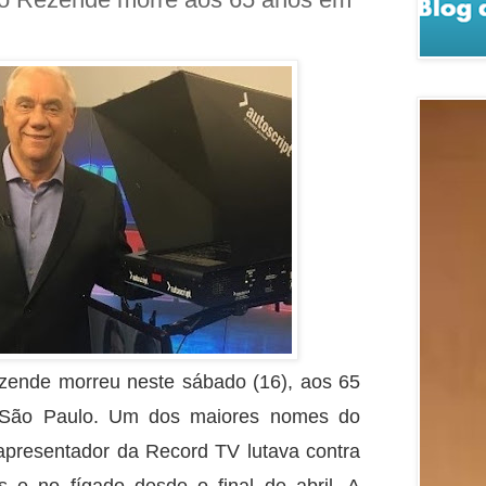
ezende morreu neste sábado (16), aos 65
 São Paulo. Um dos maiores nomes do
o apresentador da Record TV lutava contra
 e no fígado desde o final de abril. A