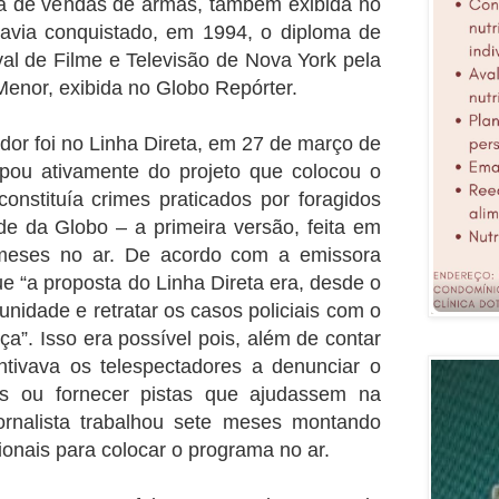
a de vendas de armas, também exibida no
 havia conquistado, em 1994, o diploma de
val de Filme e Televisão de Nova York pela
enor, exibida no Globo Repórter.
dor foi no Linha Direta, em 27 de março de
cipou ativamente do projeto que colocou o
constituía crimes praticados por foragidos
ade da Globo – a primeira versão, feita em
meses no ar. De acordo com a emissora
e “a proposta do Linha Direta era, desde o
unidade e retratar os casos policiais com o
a”. Isso era possível pois, além de contar
entivava os telespectadores a denunciar o
os ou fornecer pistas que ajudassem na
ornalista trabalhou sete meses montando
ionais para colocar o programa no ar.