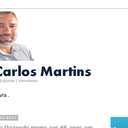
ra .
de 2017
lo Rezende morre aos 65 anos em