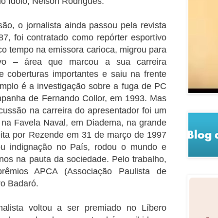
do ídolo, Nelson Rodrigues.
ão, o jornalista ainda passou pela revista
7, foi contratado como repórter esportivo
o tempo na emissora carioca, migrou para
tivo – área que marcou a sua carreira
de coberturas importantes e saiu na frente
mplo é a investigação sobre a fuga de PC
ampanha de Fernando Collor, em 1993. Mas
cussão na carreira do apresentador foi um
al na Favela Naval, em Diadema, na grande
eita por Rezende em 31 de março de 1997
ou indignação no País, rodou o mundo e
nos na pauta da sociedade. Pelo trabalho,
rêmios APCA (Associação Paulista de
ero Badaró.
nalista voltou a ser premiado no Líbero