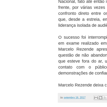
Nacional, fato até então 
frente, por várias veze
confronto direto entre o
que, desde a estreia, e
liderança isolada de audi
O sucesso foi interromp
em exame realizado em 
Marcelo Rezende apres
questão de não abandona
que esteve fora do ar, 
contato com o públi
demonstrações de confian
Marcelo Rezende deixa ci
às
setembro 16, 2017