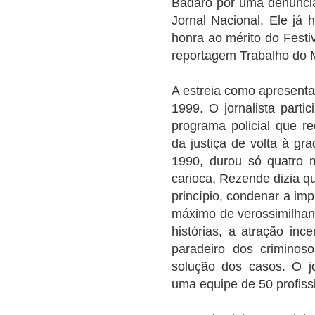
Badaró por uma denúnci
Jornal Nacional. Ele já
honra ao mérito do Festi
reportagem Trabalho do M
A estreia como apresenta
1999. O jornalista parti
programa policial que re
da justiça de volta à gr
1990, durou só quatro 
carioca, Rezende dizia qu
princípio, condenar a imp
máximo de verossimilhanç
histórias, a atração inc
paradeiro dos criminos
solução dos casos. O j
uma equipe de 50 profiss