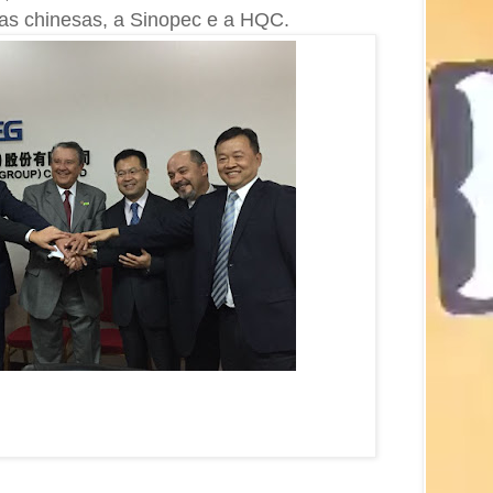
as chinesas, a Sinopec e a HQC.
inaldo se reúne com
gante chinesa em Pequim