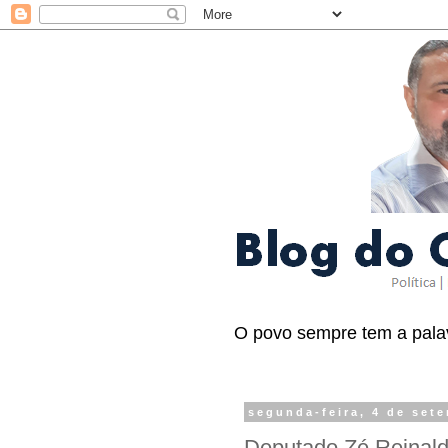
O povo sempre tem a palav
segunda-feira, 4 de set
Deputado Zé Reinaldo