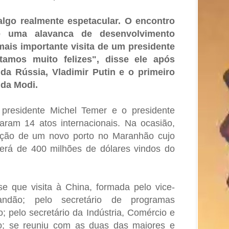
lgo realmente espetacular. O encontro
é uma alavanca de desenvolvimento
 mais importante visita de um presidente
stamos muito felizes", disse ele após
da Rússia, Vladimir Putin e o primeiro
nda Modi.
o presidente Michel Temer e o presidente
naram 14 atos internacionais. Na ocasião,
ução de um novo porto no Maranhão cujo
será de 400 milhões de dólares vindos do
e que visita à China, formada pelo vice-
andão; pelo secretário de programas
o; pelo secretário da Indústria, Comércio e
jo; se reuniu com as duas das maiores e