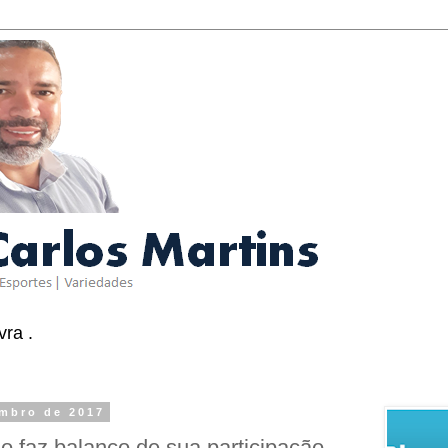
ra .
embro de 2017
 faz balanço de sua participação