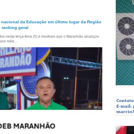
 nacional da Educação em último lugar da Região
 ranking geral
dos nesta terça-feira (5) e mostram que o Maranhão alcançou
sino méd...