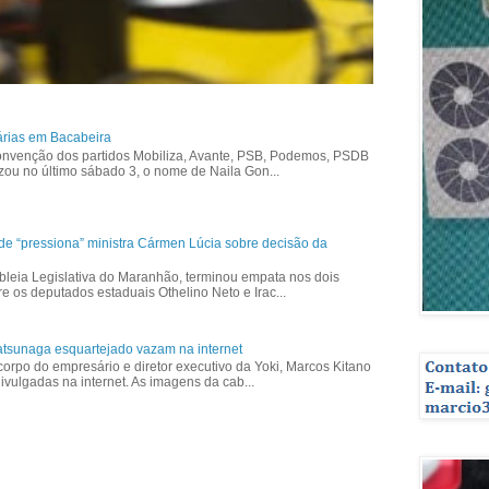
árias em Bacabeira
nvenção dos partidos Mobiliza, Avante, PSB, Podemos, PSDB
izou no último sábado 3, o nome de Naila Gon...
ade “pressiona” ministra Cármen Lúcia sobre decisão da
bleia Legislativa do Maranhão, terminou empata nos dois
re os deputados estaduais Othelino Neto e Irac...
tsunaga esquartejado vazam na internet
corpo do empresário e diretor executivo da Yoki, Marcos Kitano
vulgadas na internet. As imagens da cab...