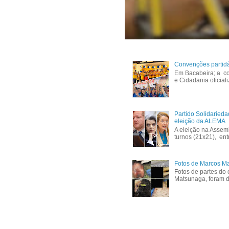
Convenções partid
Em Bacabeira; a co
e Cidadania oficial
Partido Solidaried
eleição da ALEMA
A eleição na Assem
turnos (21x21), ent
Fotos de Marcos Ma
Fotos de partes do 
Matsunaga, foram di