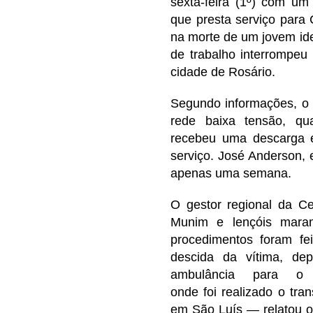
sexta-feira (1º) com um
que presta serviço para
na morte de um jovem id
de trabalho interrompe
cidade de Rosário.
Segundo informações, o 
rede baixa tensão, qu
recebeu uma descarga e
serviço. José Anderson, 
apenas uma semana.
O gestor regional da C
Munim e lençóis maran
procedimentos foram fe
descida da vítima, d
ambulância para o 
onde
foi
realizado o tran
em São Luís
— relatou o