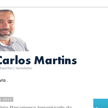
ra .
e 2017
io Rosariense terceirizado da