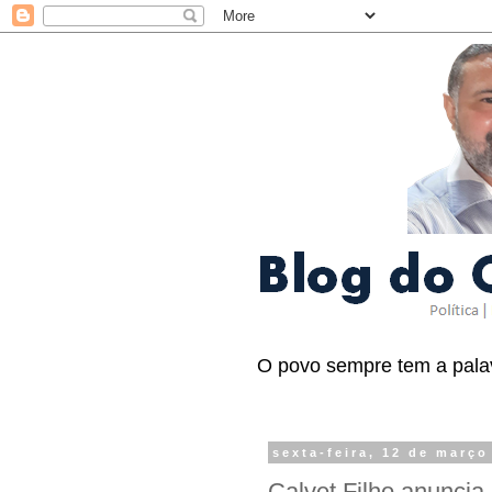
O povo sempre tem a palav
sexta-feira, 12 de março
Calvet Filho anuncia