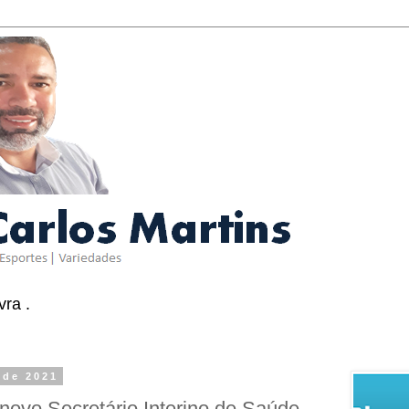
ra .
 de 2021
 novo Secretário Interino de Saúde