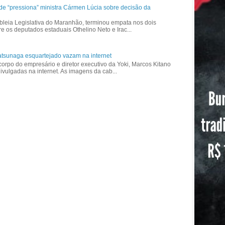
ade “pressiona” ministra Cármen Lúcia sobre decisão da
bleia Legislativa do Maranhão, terminou empata nos dois
re os deputados estaduais Othelino Neto e Irac...
tsunaga esquartejado vazam na internet
corpo do empresário e diretor executivo da Yoki, Marcos Kitano
vulgadas na internet. As imagens da cab...