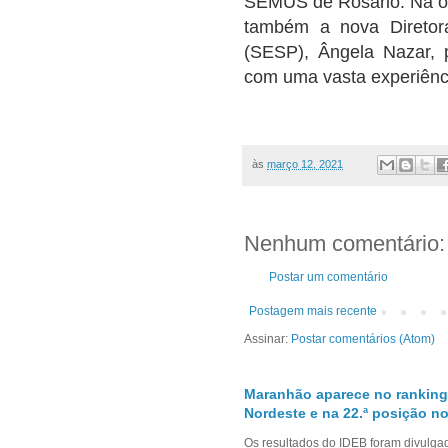
SEMUS de Rosário. Na oca
também a nova Diretora
(SESP), Ângela Nazar, p
com uma vasta experiênc
às
março 12, 2021
Nenhum comentário:
Postar um comentário
Postagem mais recente
Assinar:
Postar comentários (Atom)
Maranhão aparece no ranking
Nordeste e na 22.ª posição no
Os resultados do IDEB foram divulga