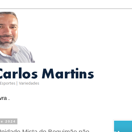
ra .
de 2024
Unidade Mista do Bequimão não