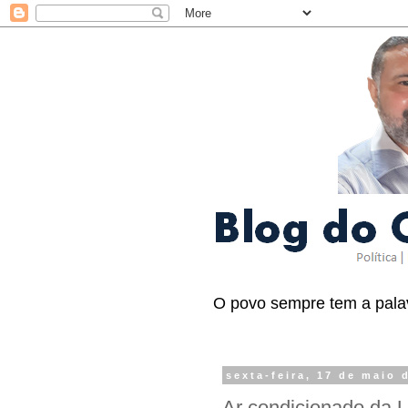
O povo sempre tem a palav
sexta-feira, 17 de maio 
Ar condicionado da 