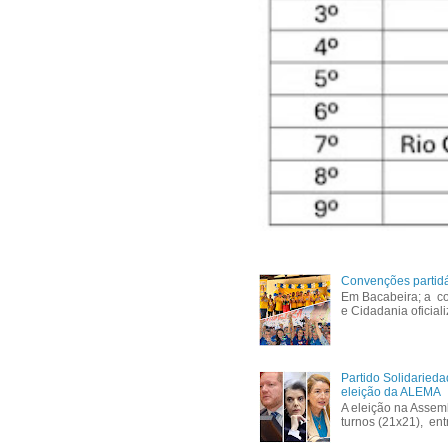
Convenções partid
Em Bacabeira; a co
e Cidadania oficial
Partido Solidaried
eleição da ALEMA
A eleição na Assem
turnos (21x21), ent