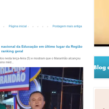
Página inicial
Postagem mais antiga
 nacional da Educação em último lugar da Região
 ranking geral
dos nesta terça-feira (5) e mostram que o Maranhão alcançou
sino méd...