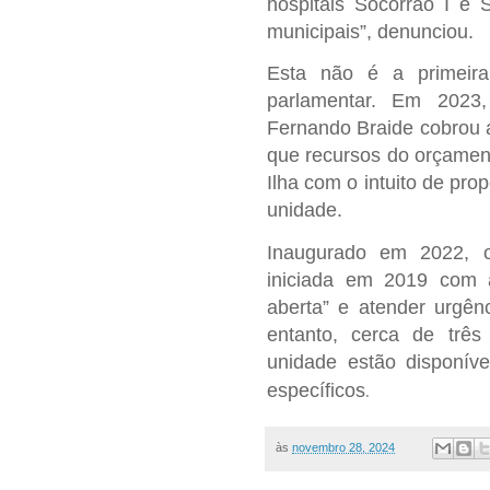
hospitais Socorrão I e 
municipais”, denunciou.
Esta não é a primeira
parlamentar. Em 2023
Fernando Braide cobrou 
que recursos do orçamen
Ilha com o intuito de pro
unidade.
Inaugurado em 2022, o
iniciada em 2019 com 
aberta” e atender urgên
entanto, cerca de trê
unidade estão disponíve
.
específicos
às
novembro 28, 2024