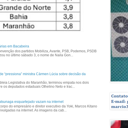
árias em Bacabeira
nvenção dos partidos Mobiliza, Avante, PSB, Podemos, PSDB
izou no último sábado 3, o nome de Naila Gon...
ade “pressiona” ministra Cármen Lúcia sobre decisão da
bleia Legislativa do Maranhão, terminou empata nos dois
re os deputados estaduais Othelino Neto e Irac...
tsunaga esquartejado vazam na internet
corpo do empresário e diretor executivo da Yoki, Marcos Kitano
vulgadas na internet. As imagens da cab...