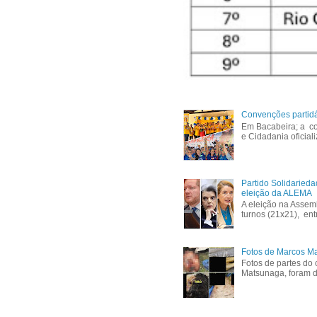
Convenções partid
Em Bacabeira; a co
e Cidadania oficial
Partido Solidaried
eleição da ALEMA
A eleição na Assem
turnos (21x21), ent
Fotos de Marcos Ma
Fotos de partes do 
Matsunaga, foram di