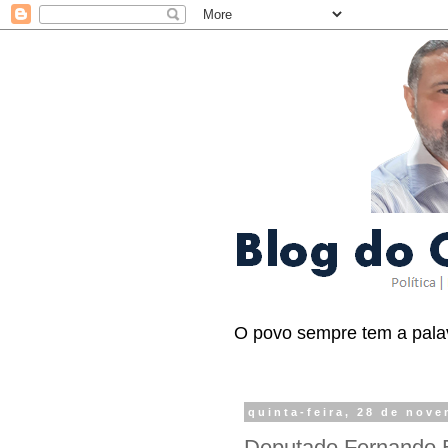
O povo sempre tem a palav
quinta-feira, 28 de nov
Deputado Fernando Br