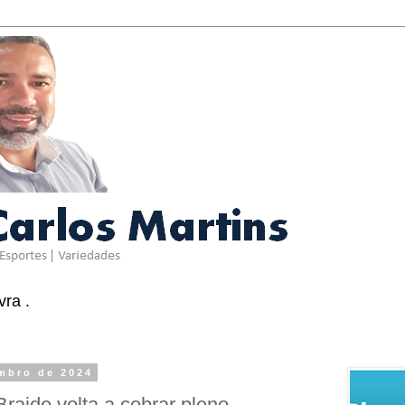
ra .
embro de 2024
aide volta a cobrar pleno