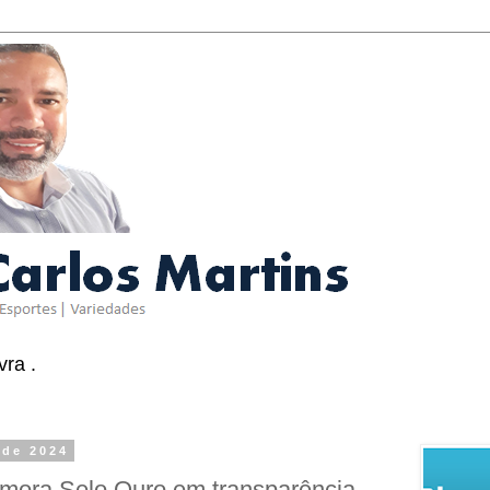
ra .
 de 2024
emora Selo Ouro em transparência