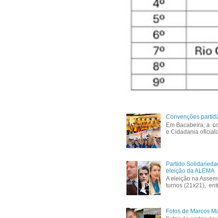
Convenções partid
Em Bacabeira; a co
e Cidadania oficial
Partido Solidaried
eleição da ALEMA
A eleição na Assem
turnos (21x21), ent
Fotos de Marcos Ma