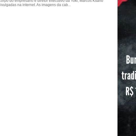
corpo do empresário e diretor executivo da Yoki, Marcos Kitano
vulgadas na internet. As imagens da cab...