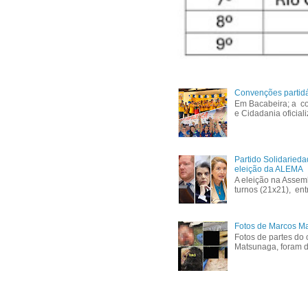
Convenções partid
Em Bacabeira; a co
e Cidadania oficial
Partido Solidaried
eleição da ALEMA
A eleição na Assem
turnos (21x21), ent
Fotos de Marcos Ma
Fotos de partes do 
Matsunaga, foram di