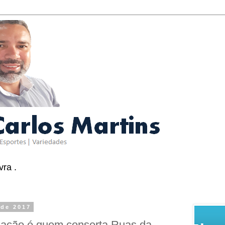
ra .
 de 2017
lação é quem conserta Ruas da