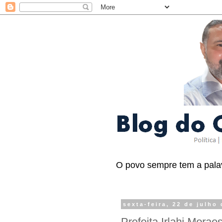
O povo sempre tem a palav
sexta-feira, 22 de julho
Prefeita Irlahi Morae