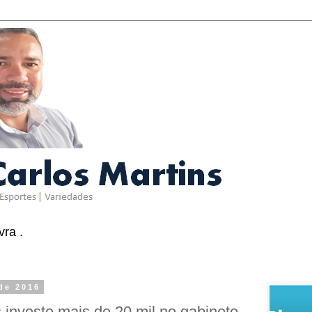
ra .
 de 2016
s investe mais de 20 mil no gabinete