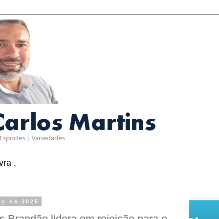
ra .
to de 2025
ns Brandão lidera em rejeição para o