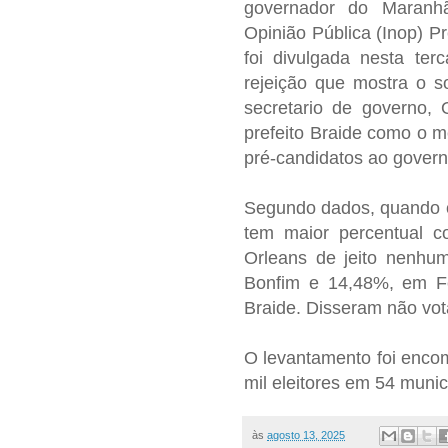
governador do Maranhão
Opinião Pública (Inop) Pr
foi divulgada nesta ter
rejeição que mostra o s
secretario de governo, 
prefeito Braide como o me
pré-candidatos ao gover
Segundo dados, quando o
tem maior percentual 
Orleans de jeito nenhu
Bonfim e 14,48%, em Fe
Braide. Disseram não vot
O levantamento foi enco
mil eleitores em 54 munic
às
agosto 13, 2025