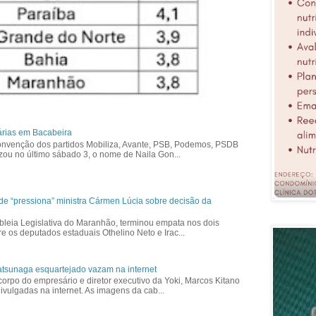
árias em Bacabeira
nvenção dos partidos Mobiliza, Avante, PSB, Podemos, PSDB
izou no último sábado 3, o nome de Naila Gon...
ade “pressiona” ministra Cármen Lúcia sobre decisão da
bleia Legislativa do Maranhão, terminou empata nos dois
re os deputados estaduais Othelino Neto e Irac...
tsunaga esquartejado vazam na internet
corpo do empresário e diretor executivo da Yoki, Marcos Kitano
vulgadas na internet. As imagens da cab...