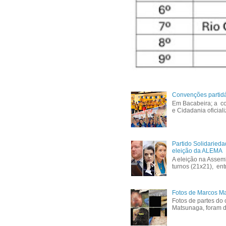
Convenções partid
Em Bacabeira; a co
e Cidadania oficial
Partido Solidaried
eleição da ALEMA
A eleição na Assem
turnos (21x21), ent
Fotos de Marcos Ma
Fotos de partes do 
Matsunaga, foram di