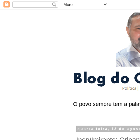
O povo sempre tem a palav
quarta-feira, 13 de agos
Inop/Imirante: Orlea