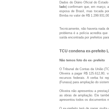
Dados do Diário Oficial do Estado
lado
) confirmam que, em março, a 
esposa de Brasil, mas tocada por 
Bimba no valor de R$ 1.299.931,00
Tecnicamente, não haveria nada de 
problema é a polícia acredita que
saída encontrada por prefeitos par
TCU condena ex-prefeito L
Não temos foto do ex- prefeito
O Tribunal de Contas da União (TC
Oliveira a pagar R$ 125.612,80, v
recursos federais. A verba foi 
(Funasa) para ampliação do siste
Oliveira não apresentou a prestaç
as obras de ampliação. Ele també
apresentou todos os documentos ne
O ex-prefeito terá de pagar multa