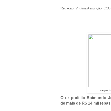
Redação:
Virgínia Assunção (CC
ex-pref
O ex-prefeito Raimundo J
de mais de R$ 14 mil repa