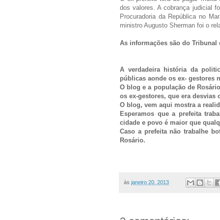
dos valores. A cobrança judicial 
Procuradoria da República no Mar
ministro Augusto Sherman foi o rel
As informações são do Tribunal
A verdadeira história da polit
públicas aonde os ex- gestores 
O blog e a população de Rosário
os ex-gestores, que era desvias 
O blog, vem aqui mostra a reali
Esperamos que a prefeita trab
cidade e povo é maior que qualqu
Caso a prefeita não trabalhe bo
Rosário.
às
janeiro 20, 2013