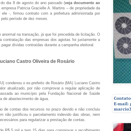
 do dia 8 de agosto do ano passado (
veja documento ao
empresa Patricia Gracielle A. Martins – de propriedade da
ele -, firmou contrato com a prefeitura administrada por
 pelo período de dez meses.
anormal na transação, já que foi precedida de licitação. O
 a contratação das empresas dos agiotas foi justamente a
a pagar dívidas contraídas durante a campanha eleitoral.
uciano Castro Oliveira de Rosário
U) condenou o ex-prefeito de Rosário (MA) Luciano Castro
alor atualizado, por não comprovar a regular aplicação de
repassada ao município pela Fundação Nacional de Saúde
ma de abastecimento de água.
ão de contas dos recursos no prazo devido e não concluiu
m não justificou o parcelamento indevido das obras, nem
cessários para regularizar a prestação de contas.
 de R$ 5 mil e tem 15 dias para comprovar o recolhimento