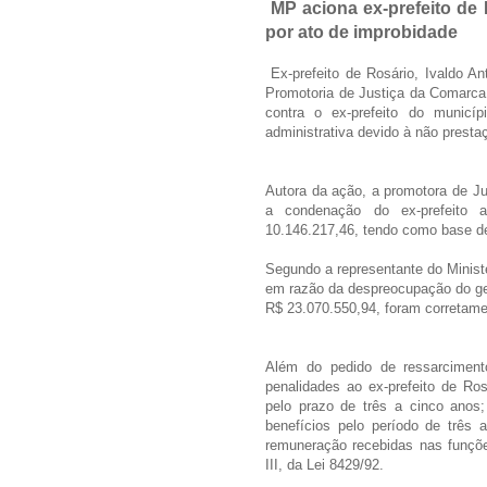
MP aciona ex-prefeito de 
por ato de improbidade
Ex-prefeito de Rosário, Ivaldo An
Promotoria de Justiça da Comarca 
contra o ex-prefeito do municíp
administrativa devido à não presta
Autora da ação, a promotora de J
a condenação do ex-prefeito a
10.146.217,46, tendo como base de
Segundo a representante do Ministé
em razão da despreocupação do ge
R$ 23.070.550,94, foram corretame
Além do pedido de ressarciment
penalidades ao ex-prefeito de Ros
pelo prazo de três a cinco anos;
benefícios pelo período de três
remuneração recebidas nas funções
III, da Lei 8429/92.