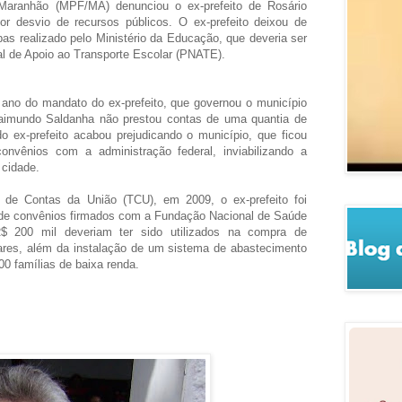
 Maranhão (MPF/MA) denunciou o ex-prefeito de Rosário
r desvio de recursos públicos. O ex-prefeito deixou de
as realizado pelo Ministério da Educação, que deveria ser
l de Apoio ao Transporte Escolar (PNATE).
 ano do mandato do ex-prefeito, que governou o município
imundo Saldanha não prestou contas de uma quantia de
 ex-prefeito acabou prejudicando o município, que ficou
convênios com a administração federal, inviabilizando a
 cidade.
 de Contas da União (TCU), em 2009, o ex-prefeito foi
 de convênios firmados com a Fundação Nacional de Saúde
$ 200 mil deveriam ter sido utilizados na compra de
lares, além da instalação de um sistema de abastecimento
00 famílias de baixa renda.