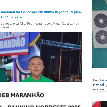
 nacional da Educação em último lugar da Região
 ranking geral
dos nesta terça-feira (5) e mostram que o Maranhão alcançou
sino méd...