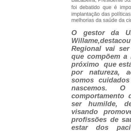
foi debatido que é im
implantação das política
melhorias da saúde da ci
O gestor da U
Willame,destacou
Regional vai ser
que compõem a 
próximo
que est
por natureza, 
somos cuidado
nascemos. O
comportamento 
ser humilde, de
visando promo
profissões de s
estar dos pac