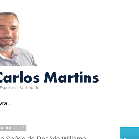
ra .
to de 2017
de Saúde de Rosário Willame