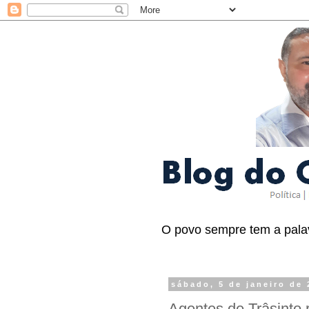
O povo sempre tem a palav
sábado, 5 de janeiro de
Agentes de Trâsinto r