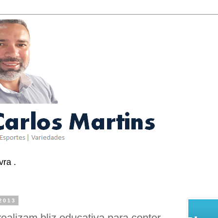
ra .
 2013
ealizam bliz educativa para conter