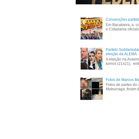
Convenções partid
Em Bacabeira; a co
e Cidadania oficial
Partido Solidaried
eleição da ALEMA
A eleição na Assem
turnos (21x21), ent
Fotos de Marcos Ma
Fotos de partes do 
Matsunaga, foram di