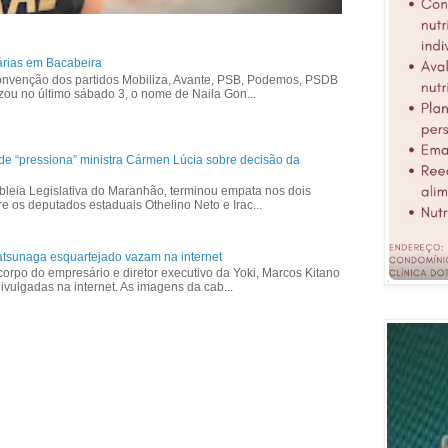
árias em Bacabeira
nvenção dos partidos Mobiliza, Avante, PSB, Podemos, PSDB
izou no último sábado 3, o nome de Naila Gon...
ade “pressiona” ministra Cármen Lúcia sobre decisão da
bleia Legislativa do Maranhão, terminou empata nos dois
re os deputados estaduais Othelino Neto e Irac...
tsunaga esquartejado vazam na internet
corpo do empresário e diretor executivo da Yoki, Marcos Kitano
vulgadas na internet. As imagens da cab...