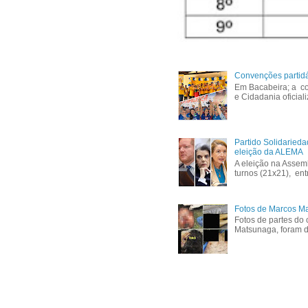
Convenções partid
Em Bacabeira; a co
e Cidadania oficial
Partido Solidaried
eleição da ALEMA
A eleição na Assem
turnos (21x21), ent
Fotos de Marcos Ma
Fotos de partes do 
Matsunaga, foram di