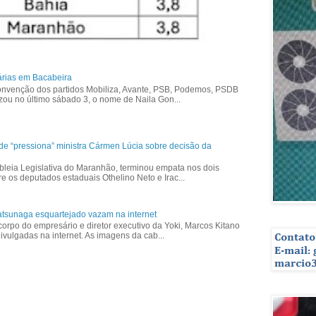
árias em Bacabeira
nvenção dos partidos Mobiliza, Avante, PSB, Podemos, PSDB
izou no último sábado 3, o nome de Naila Gon...
ade “pressiona” ministra Cármen Lúcia sobre decisão da
bleia Legislativa do Maranhão, terminou empata nos dois
re os deputados estaduais Othelino Neto e Irac...
tsunaga esquartejado vazam na internet
corpo do empresário e diretor executivo da Yoki, Marcos Kitano
vulgadas na internet. As imagens da cab...