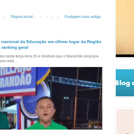
Página inicial
Postagem mais antiga
 nacional da Educação em último lugar da Região
 ranking geral
dos nesta terça-feira (5) e mostram que o Maranhão alcançou
sino méd...