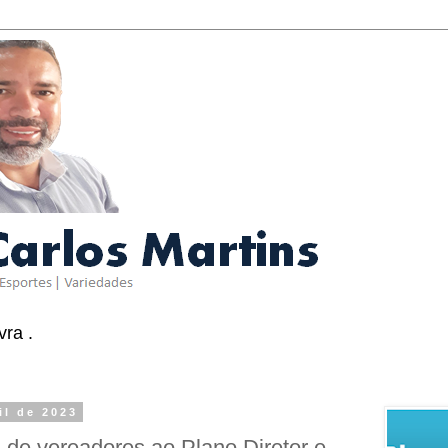
ra .
il de 2023
de vereadores ao Plano Diretor e