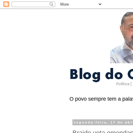
O povo sempre tem a palav
segunda-feira, 17 de abr
Braide veta emendas 