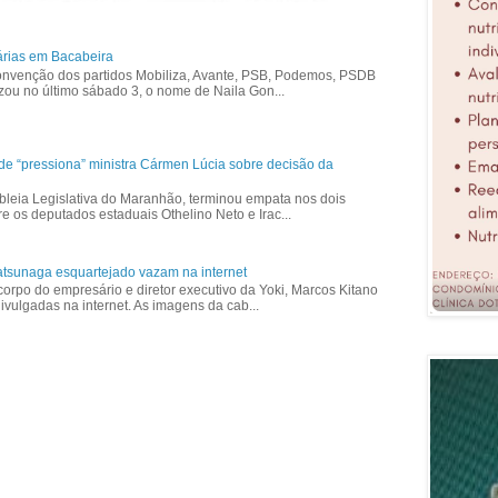
árias em Bacabeira
nvenção dos partidos Mobiliza, Avante, PSB, Podemos, PSDB
izou no último sábado 3, o nome de Naila Gon...
ade “pressiona” ministra Cármen Lúcia sobre decisão da
bleia Legislativa do Maranhão, terminou empata nos dois
re os deputados estaduais Othelino Neto e Irac...
tsunaga esquartejado vazam na internet
corpo do empresário e diretor executivo da Yoki, Marcos Kitano
vulgadas na internet. As imagens da cab...