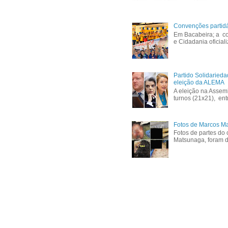
Convenções partid
Em Bacabeira; a co
e Cidadania oficial
Partido Solidaried
eleição da ALEMA
A eleição na Assem
turnos (21x21), ent
Fotos de Marcos Ma
Fotos de partes do 
Matsunaga, foram di