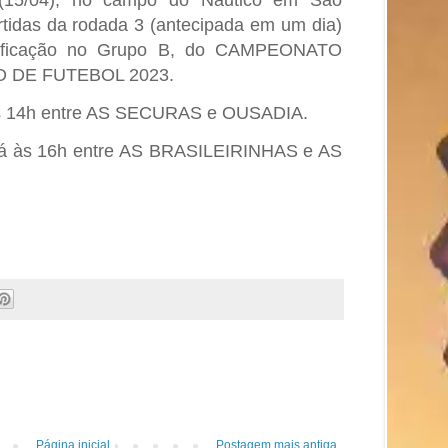
o(15/04), no campo do Náutico em São
tidas da rodada 3 (antecipada em um dia)
ssificação no Grupo B, do CAMPEONATO
 DE FUTEBOL 2023.
á às 14h entre AS SECURAS e OUSADIA.
erá às 16h entre AS BRASILEIRINHAS e AS
Página inicial
Postagem mais antiga