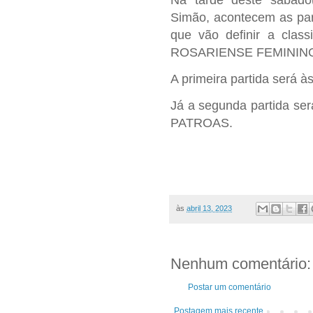
Na tarde deste sábad
Simão, acontecem as par
que vão definir a cla
ROSARIENSE FEMININO
A primeira partida ser
Já a segunda partida s
PATROAS.
às
abril 13, 2023
Nenhum comentário:
Postar um comentário
Postagem mais recente