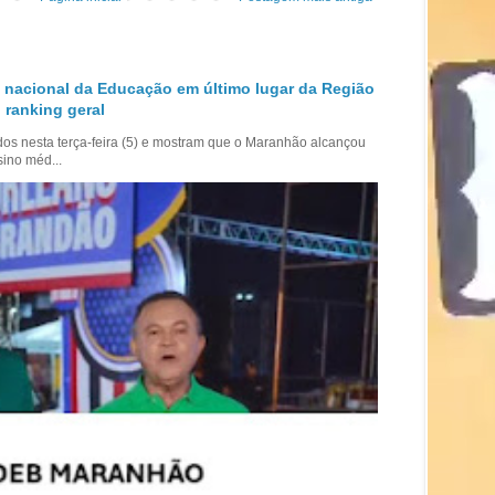
 nacional da Educação em último lugar da Região
 ranking geral
dos nesta terça-feira (5) e mostram que o Maranhão alcançou
sino méd...