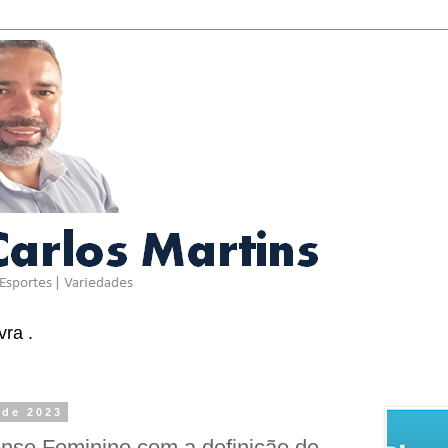
ra .
 de 2023
se Feminino com a definição de