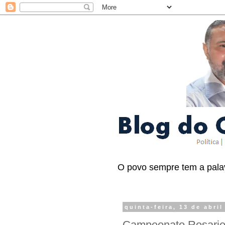
O povo sempre tem a palav
quinta-feira, 13 de abril
Campeonato Rosarien