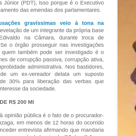
a Júnior (PDT), isso porque é o Executivo
gamento das emendas dos parlamentares.
sações gravíssimas veio à tona na
revelação de um integrante da própria base
Edivaldo na Câmara, durante troca de
Se o órgão prosseguir nas investigações
, quem também pode ser investigado é o
imes de corrupção passiva, corrupção ativa,
mprobidade administrativa. Nos bastidores,
onde um ex-vereador delata um suposto
de 30% para liberação das verbas que
interesse da sociedade.
E R$ 200 MI
 opinião pública é o fato de o procurador-
onzaga, em menos de 12 horas do ocorrido
nceder entrevista afirmando que mandaria