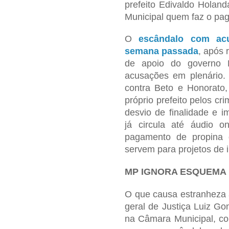
prefeito Edivaldo Holand
Municipal quem faz o pa
O
escândalo com acu
semana passada
, após 
de apoio do governo 
acusações em plenário. 
contra Beto e Honorato
próprio prefeito pelos cr
desvio de finalidade e i
já circula até áudio 
pagamento de propina 
servem para projetos de 
MP IGNORA ESQUEMA D
O que causa estranheza à
geral de Justiça Luiz G
na Câmara Municipal, co