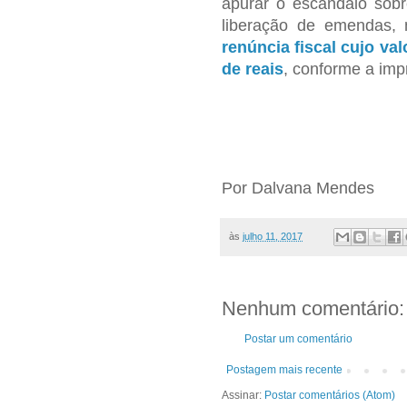
apurar o escândalo sob
liberação de emendas,
renúncia fiscal cujo va
de reais
, conforme a im
Por Dalvana Mendes
às
julho 11, 2017
Nenhum comentário:
Postar um comentário
Postagem mais recente
Assinar:
Postar comentários (Atom)