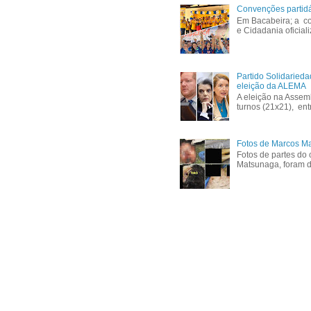
Convenções partid
Em Bacabeira; a co
e Cidadania oficial
Partido Solidaried
eleição da ALEMA
A eleição na Assem
turnos (21x21), ent
Fotos de Marcos Ma
Fotos de partes do 
Matsunaga, foram di