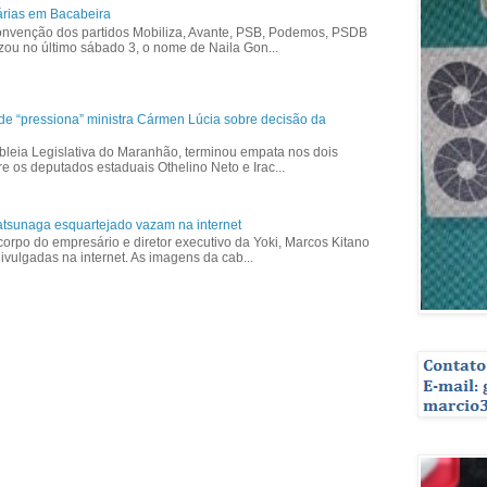
árias em Bacabeira
nvenção dos partidos Mobiliza, Avante, PSB, Podemos, PSDB
izou no último sábado 3, o nome de Naila Gon...
ade “pressiona” ministra Cármen Lúcia sobre decisão da
bleia Legislativa do Maranhão, terminou empata nos dois
re os deputados estaduais Othelino Neto e Irac...
tsunaga esquartejado vazam na internet
corpo do empresário e diretor executivo da Yoki, Marcos Kitano
vulgadas na internet. As imagens da cab...