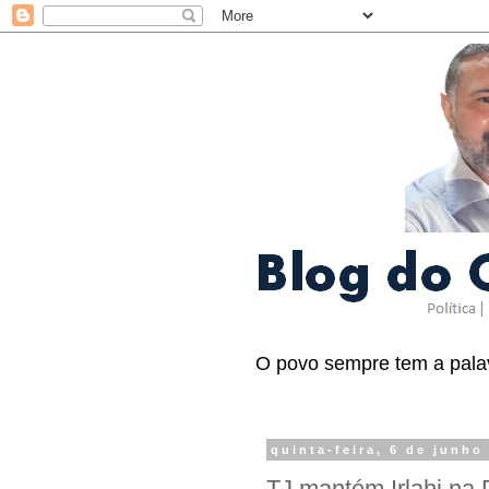
O povo sempre tem a palav
quinta-feira, 6 de junho
TJ mantém Irlahi na 