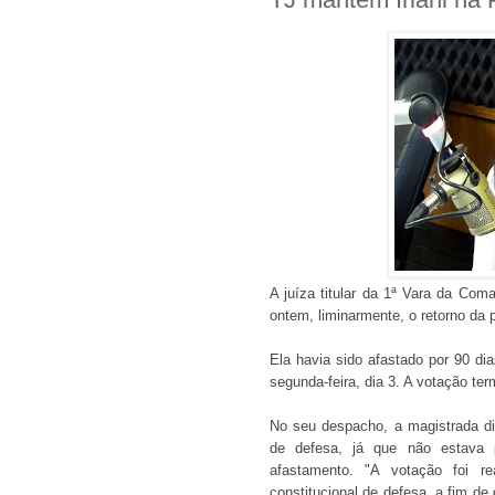
A juíza titular da 1ª Vara da Com
ontem, liminarmente, o retorno da p
Ela havia sido afastado por 90 d
segunda-feira, dia 3. A votação ter
No seu despacho, a magistrada di
de defesa, já que não estava 
afastamento. "A votação foi r
constitucional de defesa, a fim de