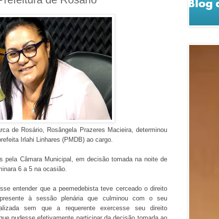
arca de Rosário, Rosângela Prazeres Macieira, determinou
refeita Irlahi Linhares (PMDB) ao cargo.
ias pela Câmara Municipal, em decisão tomada na noite de
minara 6 a 5 na ocasião.
sse entender que a peemedebista teve cerceado o direito
presente à sessão plenária que culminou com o seu
ealizada sem que a requerente exercesse seu direito
 que pudesse efetivamente participar da decisão tomada ao