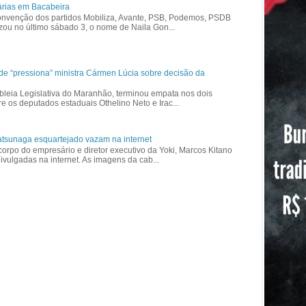
árias em Bacabeira
nvenção dos partidos Mobiliza, Avante, PSB, Podemos, PSDB
izou no último sábado 3, o nome de Naila Gon...
ade “pressiona” ministra Cármen Lúcia sobre decisão da
bleia Legislativa do Maranhão, terminou empata nos dois
re os deputados estaduais Othelino Neto e Irac...
tsunaga esquartejado vazam na internet
corpo do empresário e diretor executivo da Yoki, Marcos Kitano
vulgadas na internet. As imagens da cab...