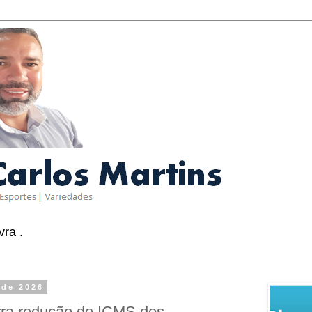
ra .
 de 2026
ra redução do ICMS dos