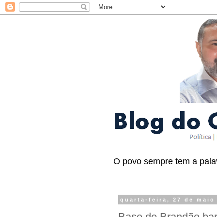
O povo sempre tem a palav
quarta-feira, 27 de maio
Base de Brandão bar