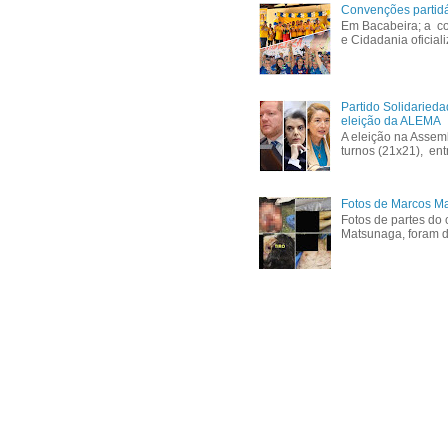
Convenções partid
Em Bacabeira; a co
e Cidadania oficial
Partido Solidaried
eleição da ALEMA
A eleição na Assem
turnos (21x21), ent
Fotos de Marcos Ma
Fotos de partes do 
Matsunaga, foram di