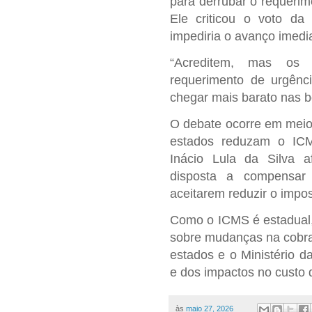
para derrubar o requerim
Ele criticou o voto da
impediria o avanço imedi
“Acreditem, mas os 
requerimento de urgênci
chegar mais barato nas b
O debate ocorre em meio
estados reduzam o ICM
Inácio Lula da Silva 
disposta a compensar
aceitarem reduzir o impos
Como o ICMS é estadual,
sobre mudanças na cobra
estados e o Ministério d
e dos impactos no custo 
às
maio 27, 2026