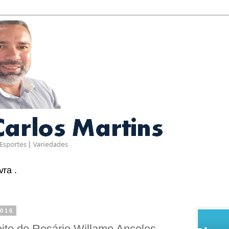
ra .
2016
eito de Rosário Willame Anceles