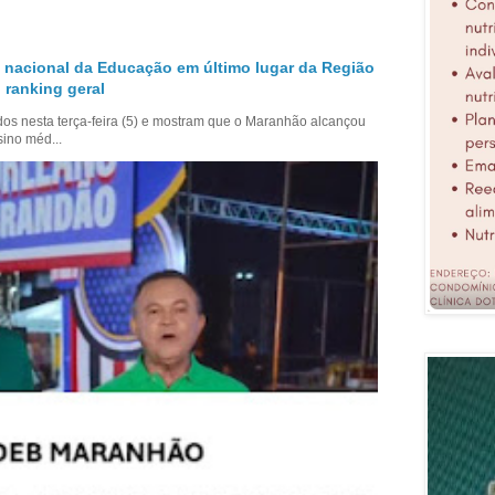
 nacional da Educação em último lugar da Região
 ranking geral
dos nesta terça-feira (5) e mostram que o Maranhão alcançou
sino méd...