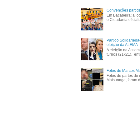
Convenções partid
Em Bacabeira; a co
e Cidadania oficial
Partido Solidaried
eleição da ALEMA
A eleição na Assem
turnos (21x21), ent
Fotos de Marcos Ma
Fotos de partes do 
Matsunaga, foram di