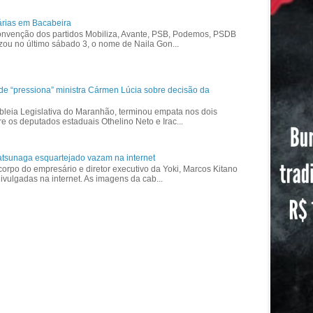
árias em Bacabeira
nvenção dos partidos Mobiliza, Avante, PSB, Podemos, PSDB
izou no último sábado 3, o nome de Naila Gon...
ade “pressiona” ministra Cármen Lúcia sobre decisão da
bleia Legislativa do Maranhão, terminou empata nos dois
re os deputados estaduais Othelino Neto e Irac...
tsunaga esquartejado vazam na internet
corpo do empresário e diretor executivo da Yoki, Marcos Kitano
vulgadas na internet. As imagens da cab...