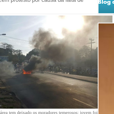
 área tem deixado os moradores temerosos; jovem foi vítima