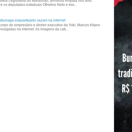
bleia Legislativa do Maranhão, terminou empata nos dois
re os deputados estaduais Othelino Neto e Irac...
tsunaga esquartejado vazam na internet
corpo do empresário e diretor executivo da Yoki, Marcos Kitano
vulgadas na internet. As imagens da cab...