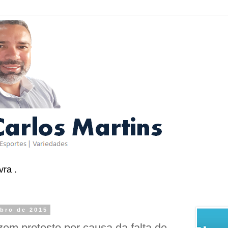
ra .
mbro de 2015
zem protesto por causa da falta de