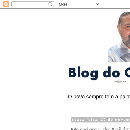
O povo sempre tem a palav
sexta-feira, 20 de nove
Moradores do Anil fa