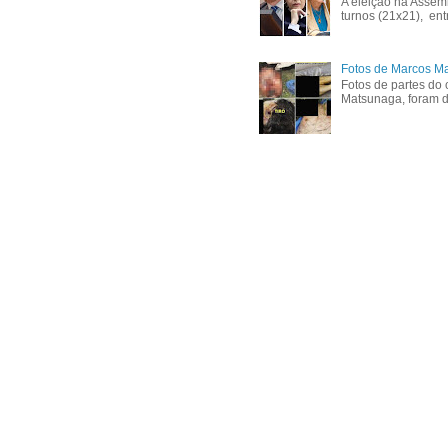
A eleição na Assem
turnos (21x21), ent
Fotos de Marcos Ma
Fotos de partes do 
Matsunaga, foram di