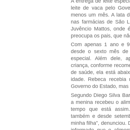
A entrega de leite especi
leite de vaca pelo Gov
menos um mês. A lata do
nas farmácias de São Luí
Juvêncio Mattos, onde é
preocupa os pais, que nã
Com apenas 1 ano e 9 
desde o sexto mês de vi
especial. Além dele, a
criança, conforme recom
de saúde, ela está abai
idade. Rebeca recebia 
Governo do Estado, mas 
Segundo Diego Silva Bar
a menina recebeu o alim
tempo que está assim
também e desde setembr
minha filha”, denunciou. 
informado que o aliment