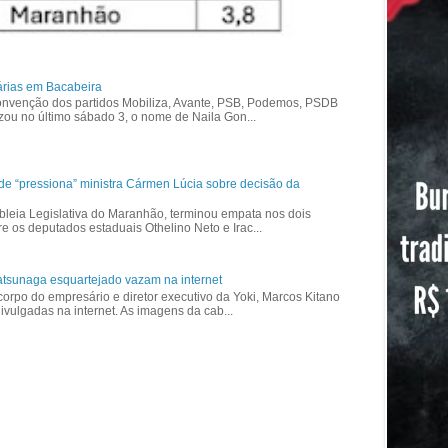
árias em Bacabeira
nvenção dos partidos Mobiliza, Avante, PSB, Podemos, PSDB
izou no último sábado 3, o nome de Naila Gon...
ade “pressiona” ministra Cármen Lúcia sobre decisão da
bleia Legislativa do Maranhão, terminou empata nos dois
re os deputados estaduais Othelino Neto e Irac...
tsunaga esquartejado vazam na internet
corpo do empresário e diretor executivo da Yoki, Marcos Kitano
vulgadas na internet. As imagens da cab...