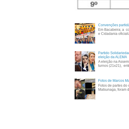
Convenções partid
Em Bacabeira; a co
e Cidadania oficial
Partido Solidaried
eleição da ALEMA
A eleição na Assem
turnos (21x21), ent
Fotos de Marcos Ma
Fotos de partes do 
Matsunaga, foram di