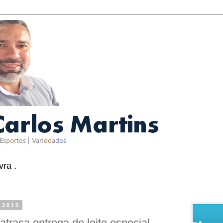
ra .
 2015
trasa entrega de leite especial