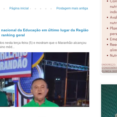
Página inicial
Postagem mais antiga
 nacional da Educação em último lugar da Região
 ranking geral
dos nesta terça-feira (5) e mostram que o Maranhão alcançou
sino méd...