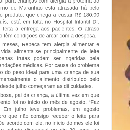
al para crianças com alergia à proteína do
erno do Maranhão está atrasada há pelo
 produ­to, que chega a custar R$ 180,00
s, está em falta no Hospital Infantil Dr.
 feita a entrega aos pacientes. O atraso
o têm con­dições de arcar com a despesa.
meses, Rebeca tem alergia alimentar e
da alimen­ta-se principalmente de leite
penas frutas podem ser ingeridas pela
endações médicas. Por causa do problema
xo do peso ideal para uma criança de sua
mensalmente o alimento distribuído pelo
desde julho começaram as dificuldades.
bosa, pai da criança, a última vez em que
ento foi no início do mês de agosto. “Faz
. Em julho teve problemas, em agosto
o que não consigo receber o leite para
De acor­do com ele, no início do mês ele foi
o estaria disponível no dia 20, mas, ao