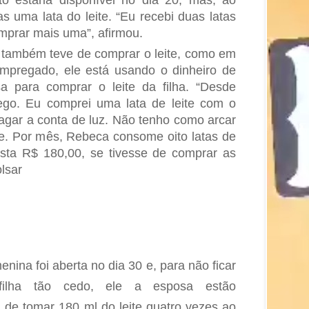
 uma la­ta do leite. “Eu recebi duas latas
mprar mais uma”, afirmou.
 também teve de comprar o leite, como em
mpregado, ele está usando o dinheiro de
a para comprar o leite da filha. “Desde
ego. Eu comprei uma lata de leite com o
agar a con­ta de luz. Não tenho como arcar
e. Por mês, Rebeca consome oito latas de
usta R$ 180,00, se tivesse de comprar as
olsar
menina foi aberta no dia 30 e, para não ficar
ilha tão cedo, ele a esposa estão
 de tomar 180 ml do leite quatro vezes ao