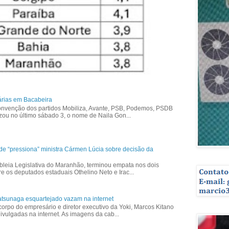
árias em Bacabeira
nvenção dos partidos Mobiliza, Avante, PSB, Podemos, PSDB
izou no último sábado 3, o nome de Naila Gon...
ade “pressiona” ministra Cármen Lúcia sobre decisão da
bleia Legislativa do Maranhão, terminou empata nos dois
re os deputados estaduais Othelino Neto e Irac...
tsunaga esquartejado vazam na internet
corpo do empresário e diretor executivo da Yoki, Marcos Kitano
vulgadas na internet. As imagens da cab...