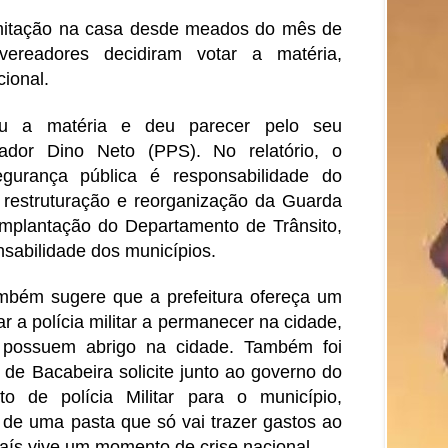
amitação na casa desde meados do mês de
ereadores decidiram votar a matéria,
cional.
ou a matéria e deu parecer pelo seu
ador Dino Neto (PPS). No relatório, o
gurança pública é responsabilidade do
restruturação e reorganização da Guarda
mplantação do Departamento de Trânsito,
sabilidade dos municípios.
mbém sugere que a prefeitura ofereça um
ar a polícia militar a permanecer na cidade,
o possuem abrigo na cidade. Também foi
 de Bacabeira solicite junto ao governo do
 de polícia Militar para o município,
 de uma pasta que só vai trazer gastos ao
país vive um momento de crise nacional.