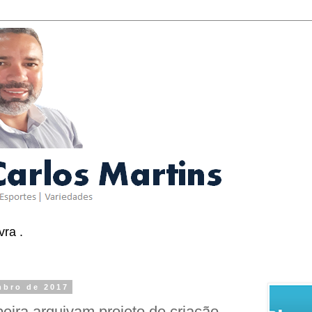
ra .
mbro de 2017
ira arquivam projeto de criação