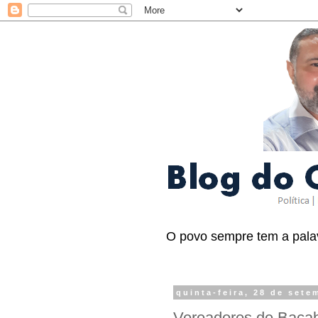
O povo sempre tem a palav
quinta-feira, 28 de sete
Vereadores de Bacabe