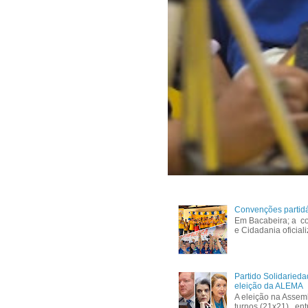
Convenções partid
Em Bacabeira; a co
e Cidadania oficial
Partido Solidaried
eleição da ALEMA
A eleição na Assem
turnos (21x21), ent