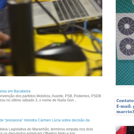
árias em Bacabeira
nvenção dos partidos Mobiliza, Avante, PSB, Podemos, PSDB
izou no último sábado 3, o nome de Naila Gon...
ade “pressiona” ministra Cármen Lúcia sobre decisão da
bleia Legislativa do Maranhão, terminou empata nos dois
re os deputados estaduais Othelino Neto e Irac...