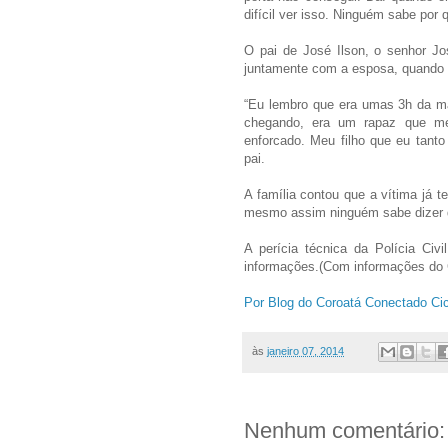
difícil ver isso. Ninguém sabe por 
O pai de José Ilson, o senhor Jo
juntamente com a esposa, quando 
“Eu lembro que era umas 3h da ma
chegando, era um rapaz que me
enforcado. Meu filho que eu tant
pai.
A família contou que a vítima já
mesmo assim ninguém sabe dizer qu
A perícia técnica da Polícia Civ
informações.(Com informações do 
Por Blog do Coroatá Conectado Cic
às
janeiro 07, 2014
Nenhum comentário: