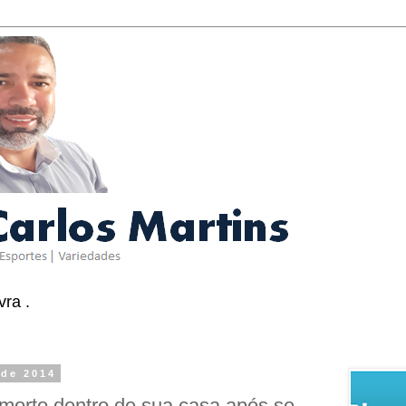
ra .
 de 2014
morto dentro de sua casa após se