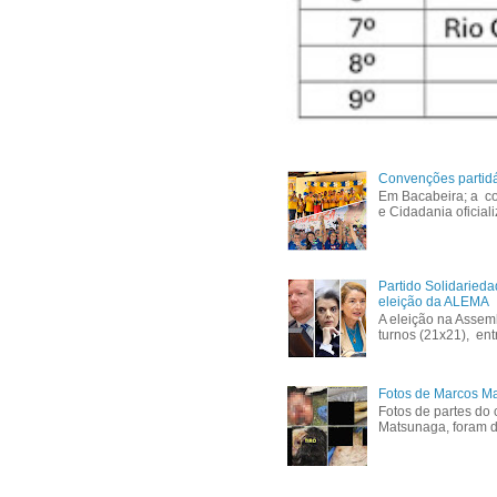
Convenções partid
Em Bacabeira; a co
e Cidadania oficial
Partido Solidaried
eleição da ALEMA
A eleição na Assem
turnos (21x21), ent
Fotos de Marcos Ma
Fotos de partes do 
Matsunaga, foram di