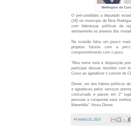
Wellington do Curs
O pré-candidato a deputado estad
(19) no município de Nina Rodrigu
com lideranças políticas da re
atentamente os anseios dos morad
Na ocasião falou um pouco mais s
projetos futuros com a pré-c
comprometimento com o povo.
“Meu nome está à disposição por
participar dessas reuniões com lid
Curso ao agradecer o convite de Cl
Dionei, um dos líderes políticos d
e agradeceu pelos serviços prest
concursado e passei em 1º lug
pessoas a conquistar seus sonhos
Maranhão”, frisou Dionei.
às
janeiro 22, 2014