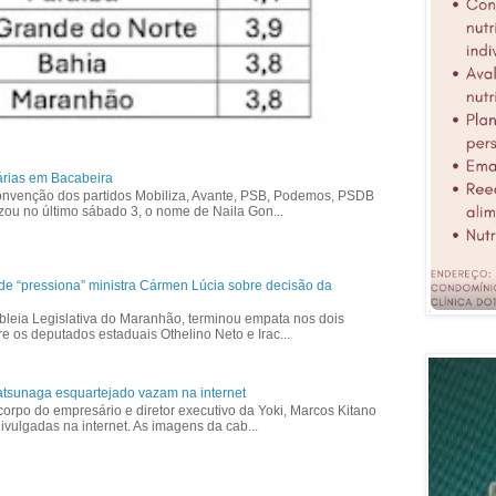
árias em Bacabeira
nvenção dos partidos Mobiliza, Avante, PSB, Podemos, PSDB
izou no último sábado 3, o nome de Naila Gon...
ade “pressiona” ministra Cármen Lúcia sobre decisão da
bleia Legislativa do Maranhão, terminou empata nos dois
re os deputados estaduais Othelino Neto e Irac...
tsunaga esquartejado vazam na internet
corpo do empresário e diretor executivo da Yoki, Marcos Kitano
vulgadas na internet. As imagens da cab...