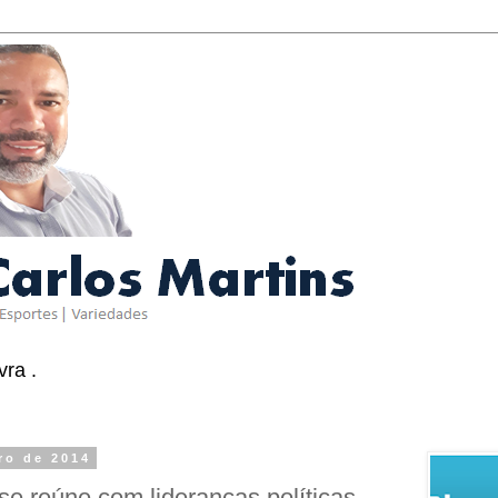
ra .
iro de 2014
se reúne com lideranças políticas