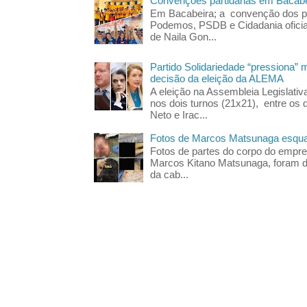
Convenções partidárias em Bacabe
Em Bacabeira; a convenção dos pa
Podemos, PSDB e Cidadania oficia
de Naila Gon...
Partido Solidariedade “pressiona” 
decisão da eleição da ALEMA
A eleição na Assembleia Legislati
nos dois turnos (21x21), entre os 
Neto e Irac...
Fotos de Marcos Matsunaga esquar
Fotos de partes do corpo do empres
Marcos Kitano Matsunaga, foram di
da cab...