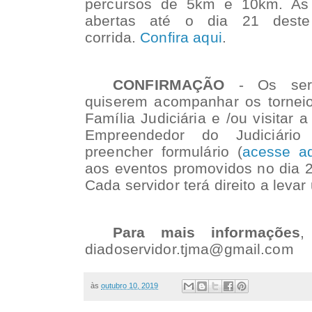
percursos de 5km e 10km. As 
abertas até o dia 21 dest
corrida.
Confira aqui
.
CONFIRMAÇÃO
- Os serv
quiserem acompanhar os tornei
Família Judiciária e /ou visitar 
Empreendedor do Judiciári
preencher formulário (
acesse a
aos eventos promovidos no dia 2
Cada servidor terá direito a lev
Para mais informações
,
diadoservidor.tjma@gmail.com
às
outubro 10, 2019